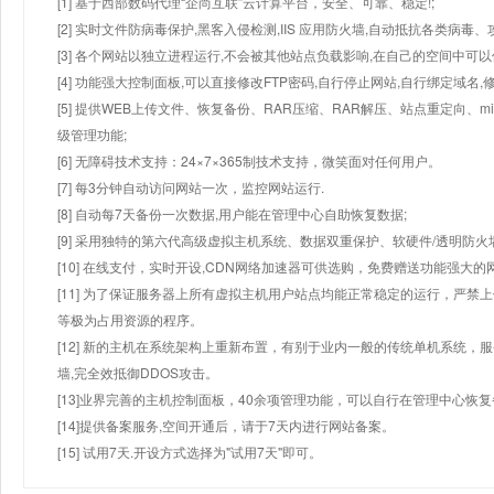
[1] 基于西部数码代理“企尚互联”云计算平台，安全、可靠、稳定!;
[2] 实时文件防病毒保护,黑客入侵检测,IIS 应用防火墙,自动抵抗各类病毒、
[3] 各个网站以独立进程运行,不会被其他站点负载影响,在自己的空间中可以使用
[4] 功能强大控制面板,可以直接修改FTP密码,自行停止网站,自行绑定域名,
[5] 提供WEB上传文件、恢复备份、RAR压缩、RAR解压、站点重定向
级管理功能;
[6] 无障碍技术支持：24×7×365制技术支持，微笑面对任何用户。
[7] 每3分钟自动访问网站一次，监控网站运行.
[8] 自动每7天备份一次数据,用户能在管理中心自助恢复数据;
[9] 采用独特的第六代高级虚拟主机系统、数据双重保护、软硬件/透明防火
[10] 在线支付，实时开设,CDN网络加速器可供选购，免费赠送功能强大
[11] 为了保证服务器上所有虚拟主机用户站点均能正常稳定的运行，严禁上
等极为占用资源的程序。
[12] 新的主机在系统架构上重新布置，有别于业内一般的传统单机系统，
墙,完全效抵御DDOS攻击。
[13]业界完善的主机控制面板，40余项管理功能，可以自行在管理中心恢
[14]提供备案服务,空间开通后，请于7天内进行网站备案。
[15] 试用7天.开设方式选择为"试用7天"即可。