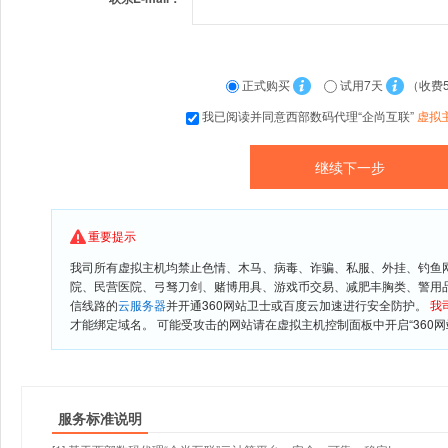
正式购买
试用7天
（收费
我已阅读并同意西部数码代理“企尚互联”
虚拟
重要提示
我司所有虚拟主机均禁止色情、木马、病毒、诈骗、私服、外挂、钓鱼
院、民营医院、弓驽刀剑、赌博用具、游戏币交易、减肥丰胸类、警用
信线路的
云服务器
并开通360网站卫士或百度云加速进行安全防护。
我
才能绑定域名。 可能受攻击的网站请在虚拟主机控制面板中开启“360网
服务标准说明