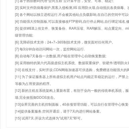
[1] 基于西部数码代理“企尚互联”云计算平台，安全、可靠、稳定!;
[2] 实时文件防病毒保护,黑客入侵检测,IIS 应用防火墙,自动抵抗各类病毒、
[3] 各个网站以独立进程运行,不会被其他站点负载影响,在自己的空间中可以使用
[4] 功能强大控制面板,可以直接修改FTP密码,自行停止网站,自行绑定域名,
[5] 提供WEB上传文件、恢复备份、RAR压缩、RAR解压、站点重定向
级管理功能;
[6] 无障碍技术支持：24×7×365制技术支持，微笑面对任何用户。
[7] 每3分钟自动访问网站一次，监控网站运行.
[8] 自动每7天备份一次数据,用户能在管理中心自助恢复数据;
[9] 采用独特的第六代高级虚拟主机系统、数据双重保护、软硬件/透明防火
[10] 在线支付，实时开设,CDN网络加速器可供选购，免费赠送功能强大
[11] 为了保证服务器上所有虚拟主机用户站点均能正常稳定的运行，严禁上
等极为占用资源的程序。
[12] 新的主机在系统架构上重新布置，有别于业内一般的传统单机系统，
墙,完全效抵御DDOS攻击。
[13]业界完善的主机控制面板，40余项管理功能，可以自行在管理中心恢
[14]提供备案服务,空间开通后，请于7天内进行网站备案。
[15] 试用7天.开设方式选择为"试用7天"即可。