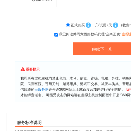
正式购买
试用7天
（收费
我已阅读并同意西部数码代理“企尚互联”
虚拟
重要提示
我司所有虚拟主机均禁止色情、木马、病毒、诈骗、私服、外挂、钓鱼
院、民营医院、弓驽刀剑、赌博用具、游戏币交易、减肥丰胸类、警用
信线路的
云服务器
并开通360网站卫士或百度云加速进行安全防护。
我
才能绑定域名。 可能受攻击的网站请在虚拟主机控制面板中开启“360网
服务标准说明