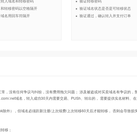
入转入域名和转移密码
验证转移密码
名和转移密码以空格隔开
验证域名状态是否是可转移状态
个域名用回车符隔开
验证通过，确认转入并支付订单
正常，没有任何争议与纠纷，没有费用拖欠问题； 涉及被盗或对买卖域名有争议的，
入的.com/.net域名，转入成功30天内需要交易、PUSh、转出的， 需要提供实名材
.gs/.cx/.hk除外），但域名必须距新注册/上次续费/上次转移60天后才能转移， 否则会导
能转移；