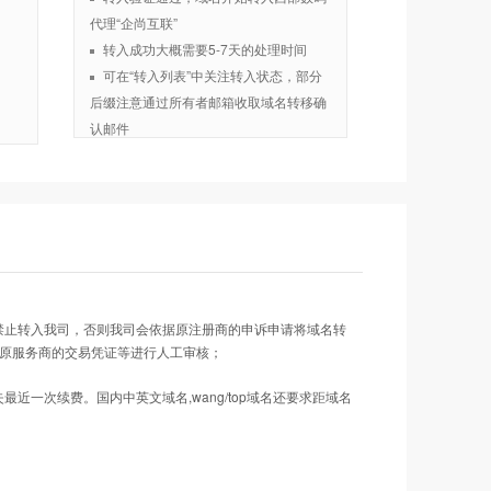
代理“企尚互联”
转入成功大概需要5-7天的处理时间
可在“转入列表”中关注转入状态，部分
后缀注意通过所有者邮箱收取域名转移确
认邮件
禁止转入我司，否则我司会依据原注册商的申诉申请将域名转
料、在原服务商的交易凭证等进行人工审核；
致损失最近一次续费。国内中英文域名,wang/top域名还要求距域名