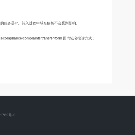
您的服务器IP。转入过程中域名解析不会受到影响。
ance/complaints/transfer/form 国内域名投诉方式：
您的转入价格
材料。
99
元
1762号-2
荐您提交完域名转入后，立即到西部数码代理“企尚互联”管理中心
98
元