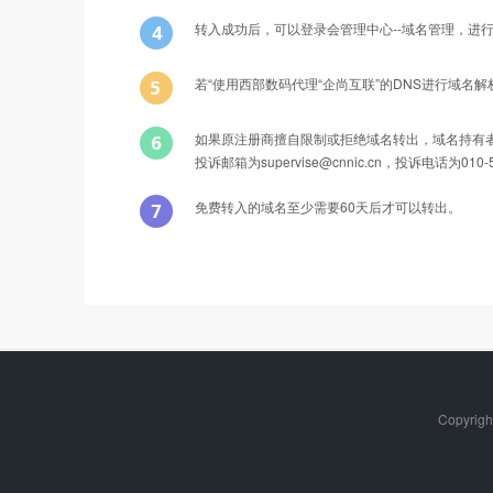
转入成功后，可以登录会管理中心--域名管理，进
若“使用西部数码代理“企尚互联”的DNS进行域名
如果原注册商擅自限制或拒绝域名转出，域名持有者可以按照以下方式进
投诉邮箱为supervise@cnnic.cn，投诉电话为010-5
免费转入的域名至少需要60天后才可以转出。
Q
能否转入后办理过户？
转入域名产品名称
A
可以的，只要您有域名转移密码，可以在转入过程中或转
国际域名net
Copyrig
Q
域名转移过程中还可以正常解析吗？
A
转移过程中，DNS解析不会受到影响。如果您选择的是“转
国际域名org
添加好这个域名的解析记录。