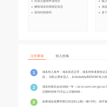
向原注册商申请转出
输
解除域名转移锁定状态
域
获得转移密码
多
注意事项
转入价格
域名转入条件：域名状态正常，域名持有者身份证
回； 为防止黑米流入，从Godaddy和ENOM 转
域名转移后会自动续一年（.la/.cn.com/.cm/
过期时间有15天以上才能转移；
如果域名续费年限已经达到上限(一般10年)，则不