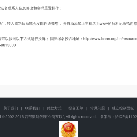
行域名联系人信息修改和密码重置操作；
解析”，转入成功后系统会发邮件通知您， 并自动添加上主机名为www的解析记录指向
行投诉； 国际域名投诉地址：http://www.icann.org/en/resources/compli
8813000
产品编号
入成功后直接修改域名的所有人信息或相关联系信息，不需要提交原来的所有人的相关
关于我们
|
联系我们
|
付款方式
|
提交工单
|
常见问题
|
独立控制面板
domnet
ht © 2002-2016 西部数码代理“企尚互联”, All rights reserved. 备案号：
沪ICP备1102
入成功后自动修改为西部数码代理“企尚互联”的DNS进行域名解析(推荐！)”， 则推
domorg