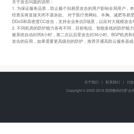
关于攻击问题的说明：
1. 为保证服务品质，防止极个别易受攻击的用户影响全局用户
经查实将直接关闭不退余款。 对于医疗类网站、丰胸、减肥等易受
DDoS和高密度CC攻击，支持全业务抗D场景，以应对大规模攻击
2. 不同机房的防护能力各有不同，目前电信、智能多线的防护能力
被系统自动封闭8小时，第二次以后受攻击封36小时。BGP机房和
攻击的应用，如果需要更高级别的防护，推荐开通高防云服务器或
关于我们
|
联系我们
|
付款
Copyright © 2002-2016 西部数码代理“企尚互