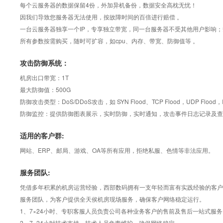
每个云服务器的数据保留4份，外加异机备份，数据安全高枕无忧！
因我们导致您服务器无法使用，按故障时间的百倍进行赔偿 。
一台云服务器独享一个IP，专享独立带宽，同一台服务器不受其他用户影响
所有参数按需购买，随时可扩容，如cpu、内存、带宽、防御值等 。
攻击防御系统：
机房出口带宽：1T
最大防御值：500G
防御攻击类型：DoS/DDoS攻击，如 SYN Flood、TCP Flood，UDP Flood，IC
防御监控：提供防御图表展示，实时防御，实时通知，攻击事件日志记录及查
适用的客户群:
网站、ERP、邮局、游戏、OA等所有应用，拒绝私服、色情等非法应用。
服务团队:
凭借多年积累的机房运营经验，西部数码拥有一支年轻而富有实践经验的客户服务队
服务团队，为客户提供全天侯机房现场服务，确保客户网络稳定运行。
1、7×24小时、专职客服人员负责公司各种业务客户的售前及售后一站式服务
2、7×24小时技术支持，技术人员负责维护，确保网络稳定。