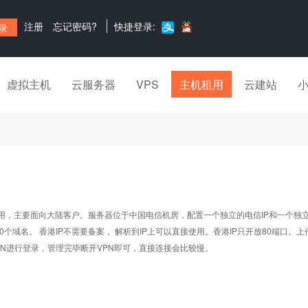
注册
忘记密码?
快捷登录:
虚拟主机
云服务器
VPS
主机租用
云建站
主要面向大陆客户。服务器位于中国电信机房，配置一个独立的电信IP和一个独立
个域名。 香港IP不需要备案， 解析到IP上可以直接使用。香港IP只开放80端口。
N进行登录，管理完毕断开VPN即可，直接连接会比较慢。