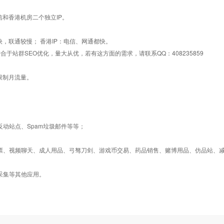
信和香港机房二个独立IP。
快，联通较慢； 香港IP：电信、网通都快。
合于站群SEO优化，量大从优，若有这方面的需求，请联系QQ：408235859
限制月流量。
反动站点、Spam垃圾邮件等等；
彩票、视频聊天、成人用品、弓驽刀剑、游戏币交易、药品销售、赌博用品、仿品站、
采集等其他应用。