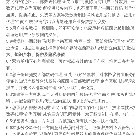
方另有约定外，西部数码代理“企尚互联”将删除所有用户业务数据。
数码代理“企尚互联”所提供服务内容，也不属于用户与西部数码代理
届满、提前终止、欠费等因素导致数据删除得风险并提前预防，故用户
代理“企尚互联”没有导出或者返还用户业务数据的义务。
5.5用户业务数据一经删除，即不可恢复；您应承担数据因此被删除
者返还用户业务数据的义务。
5.6根据您与西部数码代理“企尚互联”协商一致，西部数码代理“企尚
全承诺，根据适用的法律保护用户存储在西部数码代理“企尚互联”数
六、知识产权、保密及隐私条款
6.1双方单独享有的商标权、著作权或者其他知识产权，均仍归各方
有。
6.2您应保证提交西部数码代理“企尚互联”的素材、对本协议提供
侵犯其知识产权等合法权益的原因向西部数码代理“企尚互联”提起诉
损失，并使另西部数码代理“企尚互联”完全免责。
6.3如果第三方机构或个人对您使用西部数码代理“企尚互联”服务
料，并配合西部数码代理“企尚互联”相关投诉处理工作。
6.4您承认西部数码代理“企尚互联”向您提供的任何资料、技术或技
数码代理“企尚互联”或第三方明示同意外，您无权复制、传播、转让
6.5保密资料指由一方向另一方披露的所有技术及非技术信息。
6.6本服务条款任何一方同意对获悉的对方之上述保密资料予以保密
6.7本服务条款双方明确认可保密资料是双方的重点保密信息并是各