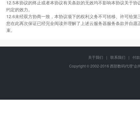
12.5本协议的终止或者本协议有关条款的无效均不影响本协议关于
约定的效力。
12.6未经双方协商一致，本协议项下的权利义务不可转移、许可给
您在此再次保证已经完全阅读并理解了上述云服务器服务条款并自愿正
束。
关于我们
|
联系我们
|
付款
Copyright © 2002-2016 西部数码代理“企尚互