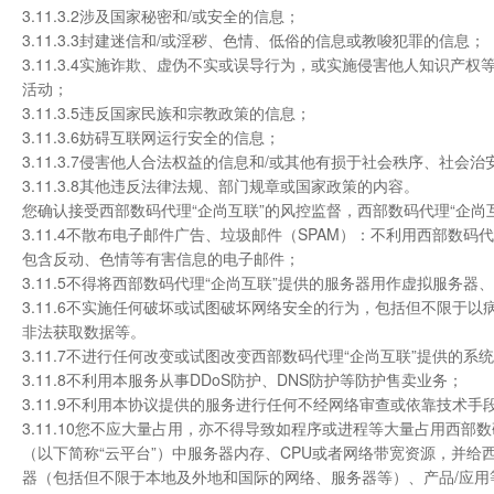
3.11.3.2涉及国家秘密和/或安全的信息；
3.11.3.3封建迷信和/或淫秽、色情、低俗的信息或教唆犯罪的信息；
3.11.3.4实施诈欺、虚伪不实或误导行为，或实施侵害他人知识产
活动；
3.11.3.5违反国家民族和宗教政策的信息；
3.11.3.6妨碍互联网运行安全的信息；
3.11.3.7侵害他人合法权益的信息和/或其他有损于社会秩序、社会
3.11.3.8其他违反法律法规、部门规章或国家政策的内容。
您确认接受西部数码代理“企尚互联”的风控监督，西部数码代理“企
3.11.4不散布电子邮件广告、垃圾邮件（SPAM）：不利用西部数
包含反动、色情等有害信息的电子邮件；
3.11.5不得将西部数码代理“企尚互联”提供的服务器用作虚拟服务器、
3.11.6不实施任何破坏或试图破坏网络安全的行为，包括但不限
非法获取数据等。
3.11.7不进行任何改变或试图改变西部数码代理“企尚互联”提供的
3.11.8不利用本服务从事DDoS防护、DNS防护等防护售卖业务；
3.11.9不利用本协议提供的服务进行任何不经网络审查或依靠技术
3.11.10您不应大量占用，亦不得导致如程序或进程等大量占用西
（以下简称“云平台”）中服务器内存、CPU或者网络带宽资源，并给
器（包括但不限于本地及外地和国际的网络、服务器等）、产品/应用