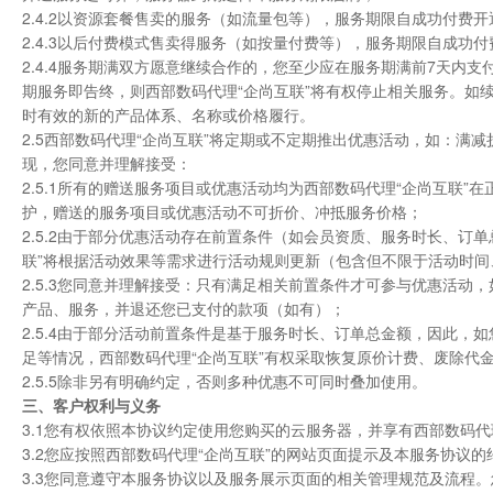
2.4.2以资源套餐售卖的服务（如流量包等），服务期限自成功付
2.4.3以后付费模式售卖得服务（如按量付费等），服务期限自成功
2.4.4服务期满双方愿意继续合作的，您至少应在服务期满前7天
期服务即告终，则西部数码代理“企尚互联”将有权停止相关服务。如
时有效的新的产品体系、名称或价格履行。
2.5西部数码代理“企尚互联”将定期或不定期推出优惠活动，如：
现，您同意并理解接受：
2.5.1所有的赠送服务项目或优惠活动均为西部数码代理“企尚互联
护，赠送的服务项目或优惠活动不可折价、冲抵服务价格；
2.5.2由于部分优惠活动存在前置条件（如会员资质、服务时长、订
联”将根据活动效果等需求进行活动规则更新（包含但不限于活动时
2.5.3您同意并理解接受：只有满足相关前置条件才可参与优惠活动
产品、服务，并退还您已支付的款项（如有）；
2.5.4由于部分活动前置条件是基于服务时长、订单总金额，因此
足等情况，西部数码代理“企尚互联”有权采取恢复原价计费、废除代
2.5.5除非另有明确约定，否则多种优惠不可同时叠加使用。
三、客户权利与义务
3.1您有权依照本协议约定使用您购买的云服务器，并享有西部数码代
3.2您应按照西部数码代理“企尚互联”的网站页面提示及本服务协议
3.3您同意遵守本服务协议以及服务展示页面的相关管理规范及流程。