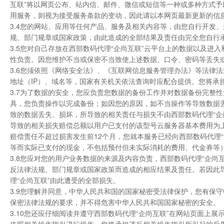
互联”将以网页公布、站内信、邮件、微信或短信等一种或多种方式
用服务，则视为接受服务条款的变动，因此请以本网页最新更新的信
3.4您的网站、应用等任何产品、服务及相关内容等，由您自行开发
规、部门规章或国家政策，由此造成的全部结果及责任由完全您自行承
3.5您对自己存放在西部数码代理“企尚互联”云平台上的数据以及进
性负责。因您维护不当或保密不当致使上述数据、口令、密码等丢失
3.6您须依照《网络安全法》、《互联网信息服务管理办法》等法律
地址（IP）、域名等，国家有关机关依法查询时应配合提供。您将承
3.7为了数据的安全，您应负责您数据的备份工作并对数据备份完整
具，您负责操作以完成备份；如因您的原因，如不当操作等导致数据
致的数据丢失、损坏，所导致的相关责任与损失不由西部数码代理“企
导致的相关损失赔偿总额以用户已支付的该型号云服务器基本费用为上
赔偿责任不超过损害发生前12个月，您就本服务已经向西部数码代理
等而实际已支付的现金，不包括预付但未实际消耗的费用、代金券等
3.8您应对您的用户业务数据的来源及内容负责，西部数码代理“企
反法律法规、部门规章或国家政策而造成的相应结果及责任。若因此导
理“企尚互联”由此遭受的全部损失。
3.9您理解并同意，中华人民共和国的国家秘密受法律保护，您有保
保密法律法规的要求，并不得危害中华人民共和国国家秘密的安全。
3.10您还应仔细阅读并遵守西部数码代理“企尚互联”在网站页面上