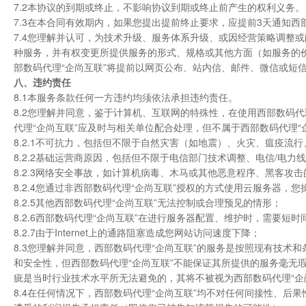
7.2本协议的到期或终止，不影响协议到期或终止前产生的权利义务。
7.3在本合同有效期内，如果您提出提前终止要求，应提前3天通知西
7.4您理解并认可，为技术升级、服务体系升级、或因经营策略调整
种服务，并有权变更所提供服务的形式、规格或其他方面（如服务的价
部数码代理“企尚互联”将提前以网页公布、站内信、邮件、微信或短
八、违约责任
8.1本服务条款任何一方违约均须依法承担违约责任。
8.2您理解并同意，鉴于计算机、互联网的特殊性，在使用西部数码
代理“企尚互联”应及时与相关单位配合处理，但不属于西部数码代理“
8.2.1不可抗力，包括但不限于自然灾害（如地震）、火灾、瘟疫
8.2.2基础运营商原因，包括但不限于电信部门技术调整、电信/电
8.2.3网络安全事故，如计算机病毒、木马或其他恶意程序、黑客攻
8.2.4您通过非西部数码代理“企尚互联”授权的方式使用云服务器
8.2.5其他西部数码代理“企尚互联”无法控制或合理预见的情形；
8.2.6西部数码代理“企尚互联”在进行服务器配置、维护时，需要短
8.2.7由于Internet上的通路阻塞造成您网站访问速度下降；
8.3您理解并同意，西部数码代理“企尚互联”的服务是按照现有技术
和安全性，但西部数码代理“企尚互联”不能保证其所提供的服务毫无
疵是当时行业技术水平所无法避免的，其将不被视为西部数码代理“企
8.4在任何情况下，西部数码代理“企尚互联”均不对任何间接性、后