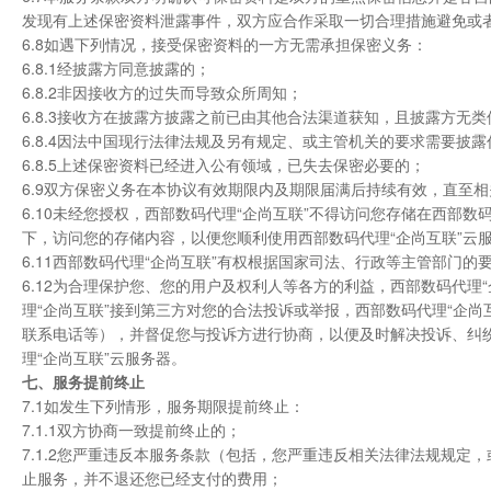
发现有上述保密资料泄露事件，双方应合作采取一切合理措施避免或
6.8如遇下列情况，接受保密资料的一方无需承担保密义务：
6.8.1经披露方同意披露的；
6.8.2非因接收方的过失而导致众所周知；
6.8.3接收方在披露方披露之前已由其他合法渠道获知，且披露方无
6.8.4因法中国现行法律法规及另有规定、或主管机关的要求需要披
6.8.5上述保密资料已经进入公有领域，已失去保密必要的；
6.9双方保密义务在本协议有效期限内及期限届满后持续有效，直至
6.10未经您授权，西部数码代理“企尚互联”不得访问您存储在西部数
下，访问您的存储内容，以便您顺利使用西部数码代理“企尚互联”云
6.11西部数码代理“企尚互联”有权根据国家司法、行政等主管部门
6.12为合理保护您、您的用户及权利人等各方的利益，西部数码代理
理“企尚互联”接到第三方对您的合法投诉或举报，西部数码代理“企
联系电话等），并督促您与投诉方进行协商，以便及时解决投诉、纠
理“企尚互联”云服务器。
七、服务提前终止
7.1如发生下列情形，服务期限提前终止：
7.1.1双方协商一致提前终止的；
7.1.2您严重违反本服务条款（包括，您严重违反相关法律法规规定
止服务，并不退还您已经支付的费用；