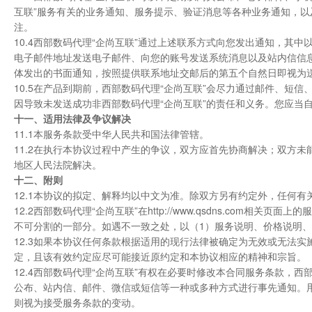
互联”服务有关的业务通知、服务提示、验证消息等各种业务通知，
注。
10.4西部数码代理“企尚互联”通过上述联系方式向您发出通知，其
电子邮件地址发送电子邮件、向您的账号发送系统消息以及站内信信
体发出的书面通知，按照提供联系地址交邮后的第五个自然日即视为
10.5在产品到期前，西部数码代理“企尚互联”会尽力通过邮件、短
因导致未发送成功非西部数码代理“企尚互联”的责任和义务。您应当
十一、适用法律及争议解决
11.1本服务条款受中华人民共和国法律管辖。
11.2在执行本协议过程中产生的争议，双方应首先协商解决；双方未
地区人民法院解决。
十二、附则
12.1本协议的拟定、解释均以中文为准。除双方另有约定外，任何
12.2西部数码代理“企尚互联”在http://www.qsdns.co
不可分割的一部分。如遇不一致之处，以（1）服务说明、价格说明、
12.3如果本协议任何条款根据适用的现行法律被确定为无效或无法
定，且该有效约定应尽可能接近原约定和本协议相应的精神和宗旨。
12.4西部数码代理“企尚互联”有权在必要时修改本合同服务条款，西
公布、站内信、邮件、微信或短信等一种或多种方式进行事先通知。
则视为接受服务条款的变动。