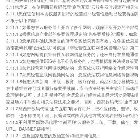
依照相关操作指引进行操作。您将承担违反相关操作指引所引起的后果
3.11您承诺，在使用西部数码代理“企尚互联”云服务器时须遵守相
3.11.1您保证使用本协议服务进行的经营或非经营性活动已经获
不限于以下内容：
3.11.1.1如果您在云服务器上开办了多个网站，须保证所开办的全
3.11.1.2根据信息产业部的备案管理规定的"先备案后接入"原则
3.11.1.3您承诺并确认所提交的所有备案信息真实有效，在备案
西部数码代理“企尚互联”可依据《非经营性互联网备案管理办法》第
3.11.1.4如您网站提供经营性互联网信息服务的，还应自行在当地
3.11.1.5如您如提供BBS等电子公告服务的，也需根据相关法规政
3.11.1.6如您经营互联网游戏网站的，您应依法获得网络文化经营许
3.11.1.7如您经营互联网视频网站的，您应依法获得信息网络传播视
3.11.1.8若您从事新闻、出版、教育、医疗保健、药品和医疗器
在申请经营许可或者履行备案手续前，应当依法经有关主管部门审核
您理解并认可，以上列举并不能穷尽您进行经营或非经营活动需要获
家及地方不时颁布相关法律法规之要求。否则，西部数码代理“企尚互
3.11.2除西部数码代理“企尚互联”明示许可外，您不应修改、翻译
软件，也不得逆向工程、反编译或试图以其他方式发现西部数码代理“
3.11.3不利用西部数码代理“企尚互联”云服务器上传、下载、储
URL、BANNER链接等）：
3.11.3.1违反国家规定的政治宣传和/或新闻信息；