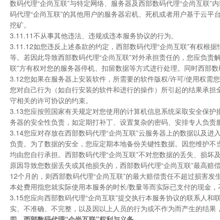
数码代理“企尚互联”与特定网络、服务器及西部数码代理“企尚互联”
码代理“企尚互联”的其他用户的服务器宕机、死机或者用户基于云平台
挖矿。
3.11.11不从事其他违法、违规或违本服务协议的行为。
3.11.12如您违反上述条款的约定，西部数码代理“企尚互联”有
等。若因此导致西部数码代理“企尚互联”对外承担责任的，您应负责解
联”方有权对您的服务器停机、扣留数据等方式进行处理。同时西部数
3.12您如果在服务器上安装软件，所需要的软件版权/许可/使用权
您对自己行为（如自行安装的软件和进行的操作）所引起的结果承担全
守相关的许可协议的约束。
3.13您应按照国家有关规定对您使用的计算机信息系统采取安全保
务器的安全性负责，如定期打补丁、设置复杂的密码、安排专人负责
3.14您应对存放在西部数码代理“企尚互联”云服务器上的数据以及
负责。为了数据的安全，您应定期本地备份关键性数据。因您维护不
均由您自行承担。西部数码代理“企尚互联”不对您数据的丢失、损坏
原因导致您数据丢失或其他损失的，西部数码代理“企尚互联”最高赔
12个月的，则西部数码代理“企尚互联”的最大赔偿责任不超过损害发
本处费用指您就实际使用本服务的时长/数量等而实际已支付的现金
3.15您应向西部数码代理“企尚互联”提交执行本服务协议的联系人
实、不准确、不完整，以及因以上人员的行为或不作为而产生的结果
四、西部数码代理“企尚互联”权利与义务