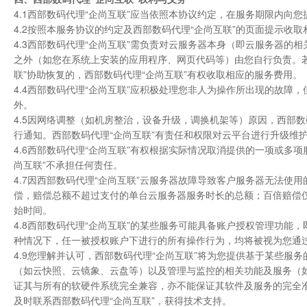
4.1西部数码代理“企尚互联”应当依照本协议约定，在服务期限内向
4.2按照本服务协议的约定及西部数码代理“企尚互联”的页面提示收取
4.3西部数码代理“企尚互联”需负责对云服务器本身（即云服务器
之外（如您在系统上安装的应用程序、网页代码等）由您自行负责。
联”协助恢复的，西部数码代理“企尚互联”有权收取相应的服务费用。
4.4西部数码代理“企尚互联”应积极处理您非人为操作所出现的故障
外。
4.5因网络调整（如机房整治，设备升级，调换机架等）原因，西部数
行通知。西部数码代理“企尚互联”有责任和权限对云平台进行升级维
4.6西部数码代理“企尚互联”有权根据实际情况取消提供的一项或多
尚互联”不承担任何责任。
4.7因西部数码代理“企尚互联”云服务器故障导致客户服务器无法使用的
偿，赔偿总额不超过支付的单台云服务器服务时长的总额；百倍赔偿仅
始时间。
4.8西部数码代理“企尚互联”的某些服务可能具备账户授权管理功
种情况下，任一被授权账户下进行的所有操作行为，均将被视为您通
4.9您理解并认可，西部数码代理“企尚互联”将为您提供基于某些服
（如云快照、云镜象、云盘等）以及管理与监控的相关功能及服务（如
证其与所有的软硬件系统完全兼容，亦不能保证其软件及服务的完全
及时联系西部数码代理“企尚互联”，获得技术支持。