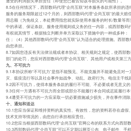
遭受的利润损失承担责任（即使您已被告知该等损失的可能性）。
8.5在任何情况下，西部数码代理“企尚互联”对本服务条款所承担
服务的服务期限超过12个月的，则西部数码代理“企尚互联”的最大赔
用总额（为免歧义，本处费用指您就实际使用本服务的时长/数量等而
中的承诺、保证条款、服务使用规则或义务的任一内容，或西部数码代
有权就其情节，根据独立判断并单方采取以下措施中的一种或多种：（
任；（4）其他西部数码代理“企尚互联”认为适合的处理措施。西部
由您承担。
8.7如因您违反有关法律法规或者本协议、相关规则之规定，使西部
部门的处罚，您应对西部数码代理“企尚互联”、其他用户或相关第三
九、不可抗力
9.1本协议所称“不可抗力”是指不能预见、不能克服并不能避免且
灾、瘟疫流行等以及社会事件如战争、动乱、政府行为、电信主干线
9.2因不可抗力，使得本服务条款的履行不可能、不必要或者无意义
9.3任何一方遇有不可抗力而全部或部分不能履行本合同或迟延履行
9.4遭受不可抗力的一方应采取一切必要措施减少损失，并在事件消
十、通知和送达
10.1您应当保证和维持资料的真实性、有效性，您的资料若存在虚
技术支持等情况的，由您自行承担相应责任。
10.2您应当根据西部数码代理“企尚互联”官网公布的联系方式向西部
10.3西部数码代理“企尚互联”可以不定期以网页公布、电子邮件、